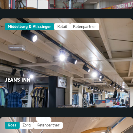
Middelburg & Vlissingen
Retail
Ketenpartner
JEANS INN
Goes
Zorg
Ketenpartner