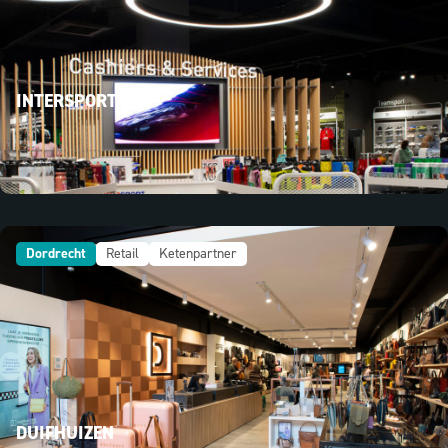
INTERSPORT
Dordrecht
Retail
Ketenpartner
DUIFHUIZEN