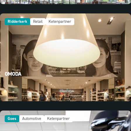
Ridderkerk
Retail
Ketenpartner
OMODA
Goes
Automotive
Ketenpartner