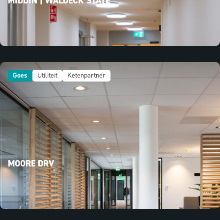
MIDDIN | WALDECK STATE
Goes
Utiliteit
Ketenpartner
MOORE DRV