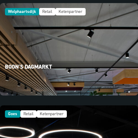
Wolphaartsdijk
Retail
Ketenpartner
BOON'S DAGMARKT
Goes
Retail
Ketenpartner