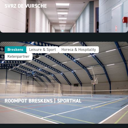
SVRZ DE VURSCHE
Breskens
Leisure & Sport
Horeca & Hospitality
Ketenpartner
ROOMPOT BRESKENS | SPORTHAL