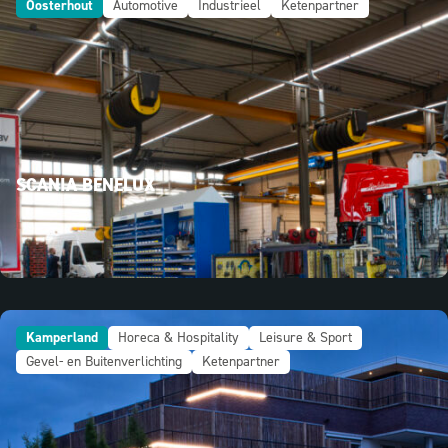
Oosterhout
Automotive
Industrieel
Ketenpartner
SCANIA BENELUX
Kamperland
Horeca & Hospitality
Leisure & Sport
Gevel- en Buitenverlichting
Ketenpartner