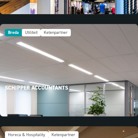
Breda
Utiliteit
Ketenpartner
SCHIPPER ACCOUNTANTS
Horeca & Hospitality
Ketenpartner