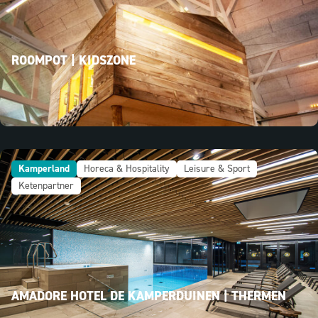
ROOMPOT | KIDSZONE
Kamperland
Horeca & Hospitality
Leisure & Sport
Ketenpartner
AMADORE HOTEL DE KAMPERDUINEN | THERMEN