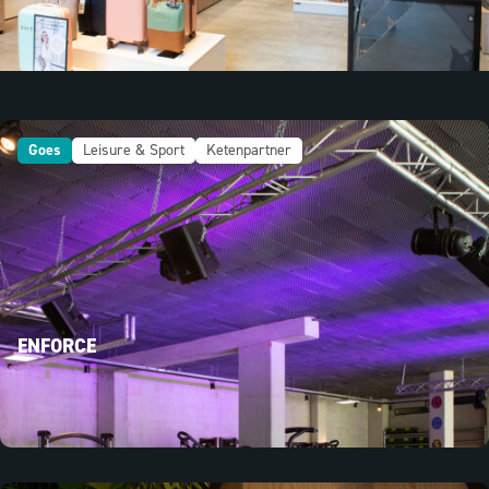
Goes
Leisure & Sport
Ketenpartner
ENFORCE