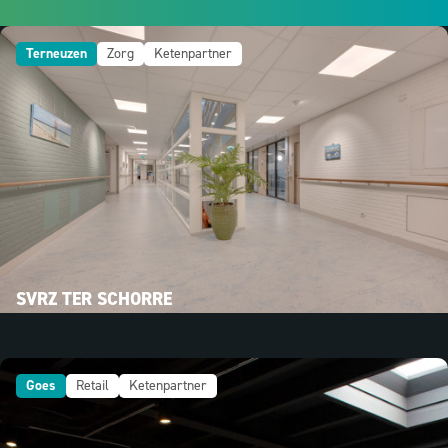
Terneuzen
Zorg
Ketenpartner
SVRZ TER SCHORRE
Goes
Retail
Ketenpartner