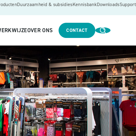
roducten
Duurzaamheid & subsidies
Kennisbank
Downloads
Support
ERKWIJZE
OVER ONS
CONTACT