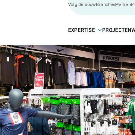
Volg de bouw
Branches
Merken
P
EXPERTISE
PROJECTEN
W