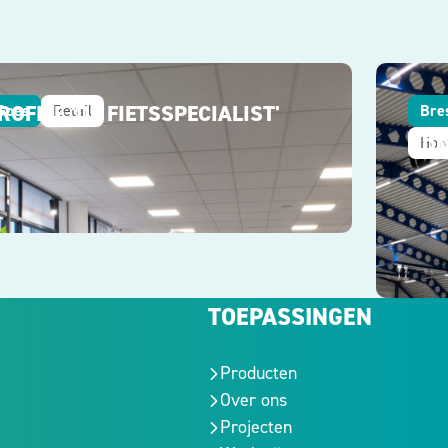
ROFILE 'DE FIETSSPECIALIST'
Goes
Retail
Bre
ROO
Hore
TOEPASSINGEN
Producten
Over ons
Projecten