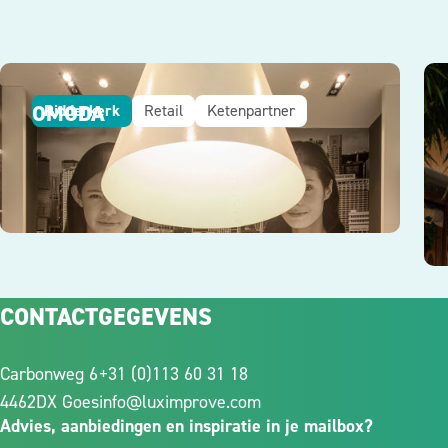
OMODA
Ridderkerk
Retail
Ketenpartner
CONTACTGEGEVENS
Carbonweg 6
+31 (0)113 60 31 18
4462DX Goes
info@luximprove.com
Advies, aanbiedingen en inspiratie in je mailbox?