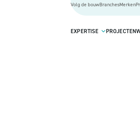
Volg de bouw
Branches
Merken
P
EXPERTISE
PROJECTEN
W
entrum