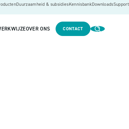
roducten
Duurzaamheid & subsidies
Kennisbank
Downloads
Support
ERKWIJZE
OVER ONS
CONTACT