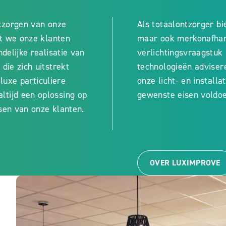
ntzorgen van onze
Als totaalontzorger bi
at we onze klanten
maar ook merkonafhanke
delijke realisatie van
verlichtingsvraagstuk 
die zich uitstrekt
technologieën advise
 luxe particuliere
onze licht- en install
ltijd een oplossing op
gewenste eisen voldoe
sen van onze klanten.
OVER LUXIMPROVE