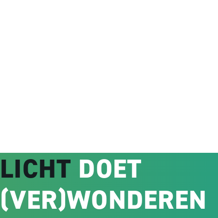
Merkonafhankelijk
Jar
LICHT
DOET
(VER)WONDEREN