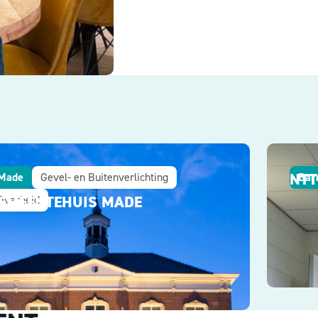
NTT
Made
Gevel- en Buitenverlichting
Bar
EMEENTEHUIS MADE
Overheid