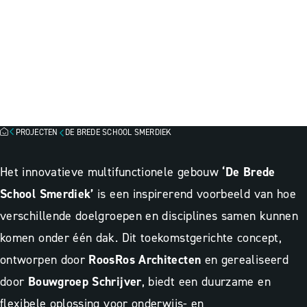
DE BREDE SCHOOL
SMERDIEK, SINT-
MAARTENSDIJK
Lichtadvies
Programmering
PROJECTEN
DE BREDE SCHOOL SMERDIEK
Het innovatieve multifunctionele gebouw
‘De Brede
School Smerdiek’
is een inspirerend voorbeeld van hoe
verschillende doelgroepen en disciplines samen kunnen
komen onder één dak. Dit toekomstgerichte concept,
ontworpen door
RoosRos Architecten
en gerealiseerd
door
Bouwgroep Schrijver
, biedt een duurzame en
flexibele oplossing voor onderwijs- en