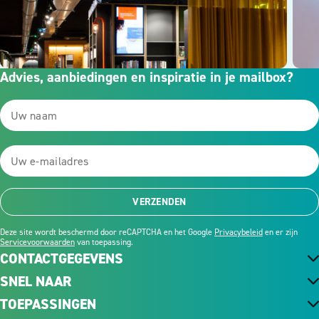
Advies, aanbiedingen en inspiratie in je mailbox?
VERZENDEN
Deze site wordt beschermd door reCAPTCHA en het Google
Privacybeleid
en er zijn
Servicevoorwaarden
van toepassing.
CONTACTGEGEVENS
SNEL NAAR
TOEPASSINGEN