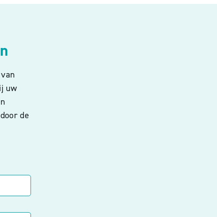
en
 van
ij uw
an
 door de