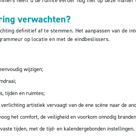
, immers heeft u de ruimte eerder nog niet op deze manier
ring verwachten?
hting definitief af te stemmen. Het aanpassen van de inte
rammeur op locatie en met de eindbeslissers.
eenvoudig wijzigen;
mdraai;
s, tijden en ruimtes;
verlichting artistiek vervaagt van de ene scène naar de an
oog het comfort, de veiligheid en voorkom onnodig branden 
aste tijden, met de tijd- en kalendergebonden instellingen.