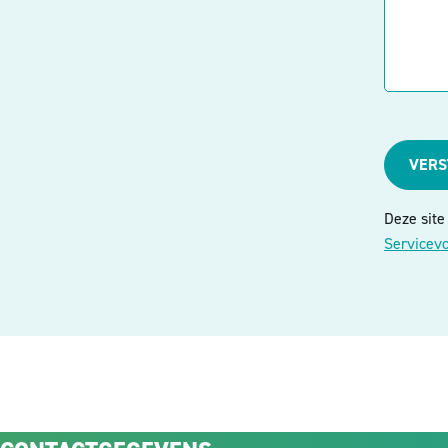
VER
Deze sit
Servicev