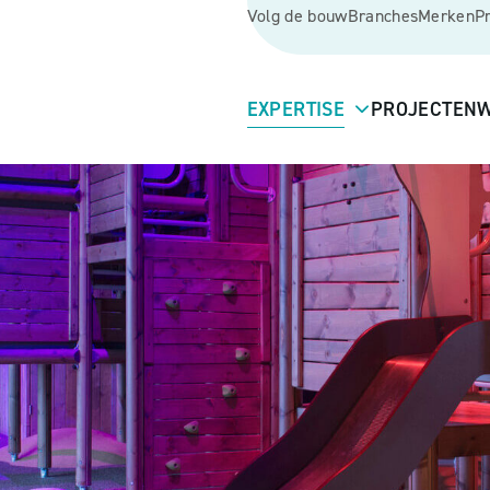
Volg de bouw
Branches
Merken
P
EXPERTISE
PROJECTEN
W