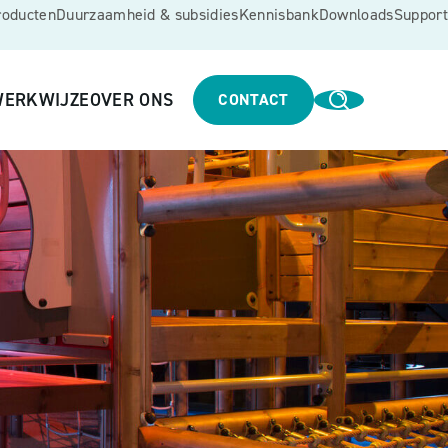
roducten
Duurzaamheid & subsidies
Kennisbank
Downloads
Support
ERKWIJZE
OVER ONS
CONTACT