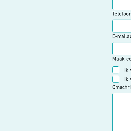
Telefoo
E-maila
Maak ee
Ik
Ik
Omschrij