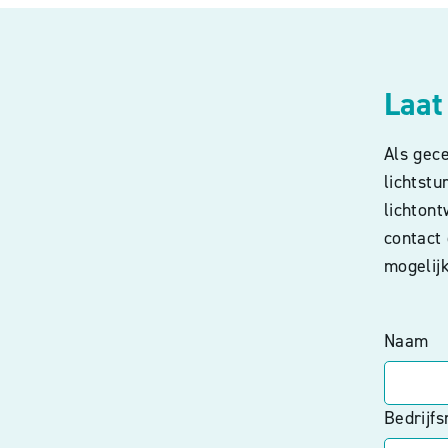
Laat
Als gece
lichtst
lichton
contact
mogelij
Naam
Bedrijf