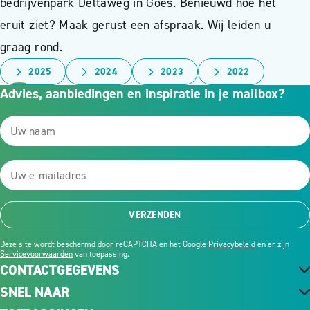
bedrijvenpark Deltaweg in Goes. Benieuwd hoe het
eruit ziet? Maak gerust een afspraak. Wij leiden u
graag rond.
2025
2024
2023
2022
Advies, aanbiedingen en inspiratie in je mailbox?
VERZENDEN
Deze site wordt beschermd door reCAPTCHA en het Google
Privacybeleid
en er zijn
Servicevoorwaarden
van toepassing.
CONTACTGEGEVENS
SNEL NAAR