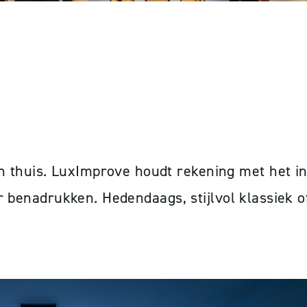
ONINGEN
 thuis. LuxImprove houdt rekening met het int
eer benadrukken. Hedendaags, stijlvol klassiek 