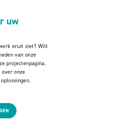
or uw
erk eruit ziet? Wilt
kheden van onze
ze projectenpagina.
r over onze
 oplossingen.
NGEN