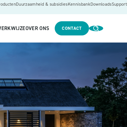
roducten
Duurzaamheid & subsidies
Kennisbank
Downloads
Support
ERKWIJZE
OVER ONS
CONTACT