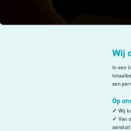
Wij 
In een 
totaalb
een pers
Op ons
✓
Wij k
✓
Van on
aanslui