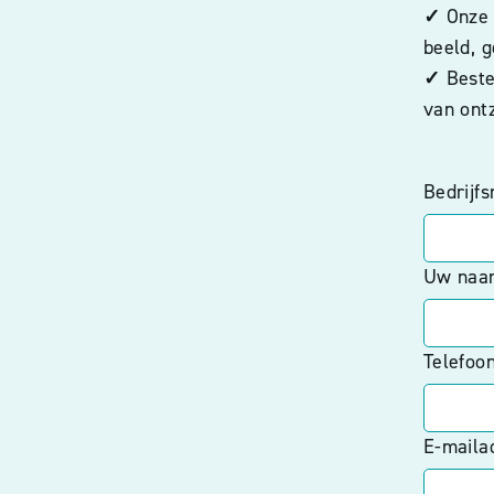
✓
Onze l
beeld, g
✓
Bestee
van ont
Bedrijf
Uw naam
Telefoon
E-maila