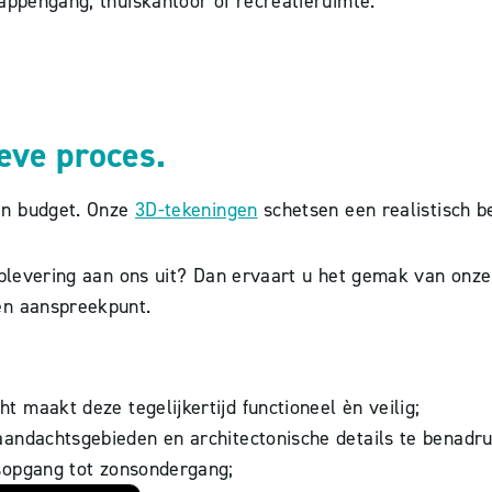
appengang, thuiskantoor of recreatieruimte.
eve proces.
n budget. Onze
3D-tekeningen
schetsen een realistisch b
oplevering aan ons uit? Dan ervaart u het gemak van onze
én aanspreekpunt.
 maakt deze tegelijkertijd functioneel èn veilig;
andachtsgebieden en architectonische details te benadr
sopgang tot zonsondergang;