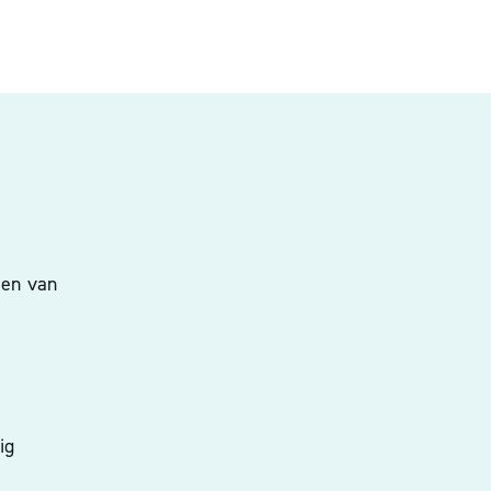
pen van
ig