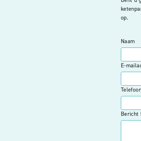
ketenpa
op.
Naam
E-maila
Telefoo
Bericht 