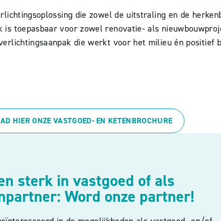
lichtingsoplossing die zowel de uitstraling en de herke
 is toepasbaar voor zowel renovatie- als nieuwbouwpro
rlichtingsaanpak die werkt voor het milieu én positief b
AD HIER ONZE VASTGOED- EN KETENBROCHURE
n sterk in vastgoed of als
npartner: Word onze partner!
geïnteresseerd in de mogelijkheden als vastgoed- en/of