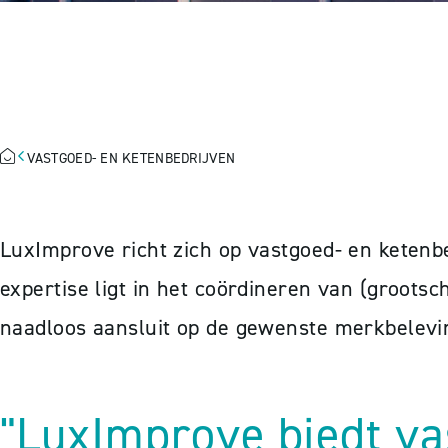
VASTGOED- EN
VASTGOED- EN KETENBEDRIJVEN
LuxImprove richt zich op vastgoed- en ketenb
expertise ligt in het coördineren van (grootsch
naadloos aansluit op de gewenste merkbelev
"LuxImprove biedt va