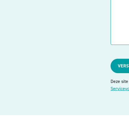
VER
Deze sit
Servicev