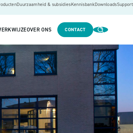
roducten
Duurzaamheid & subsidies
Kennisbank
Downloads
Support
ERKWIJZE
OVER ONS
CONTACT