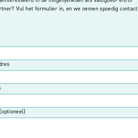
rtner? Vul het formulier in, en we nemen spoedig contac
dres
n
(optioneel)