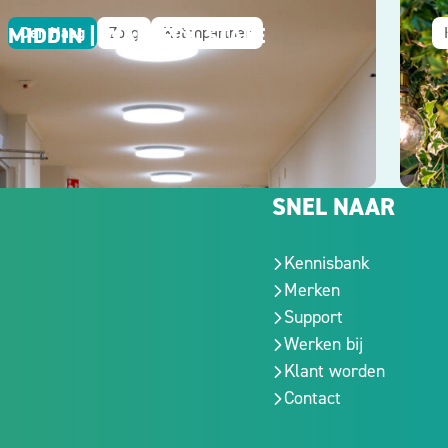
MIDDIN | WALDECK STATE
D
Den Haag
Zorg
Ketenpartner
SNEL NAAR
Kennisbank
Merken
Support
Werken bij
Klant worden
Contact