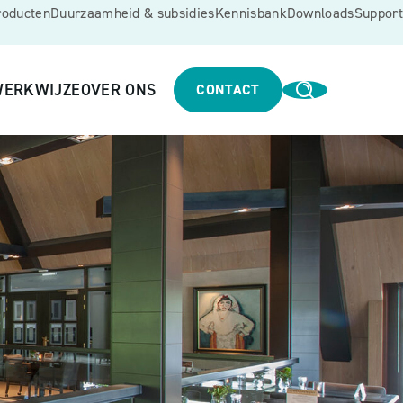
roducten
Duurzaamheid & subsidies
Kennisbank
Downloads
Support
ERKWIJZE
OVER ONS
CONTACT