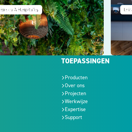
E BRASS GOES
ANY
Horeca & Hospitality
Leis
TOEPASSINGEN
Producten
Over ons
Projecten
Werkwijze
Expertise
Support