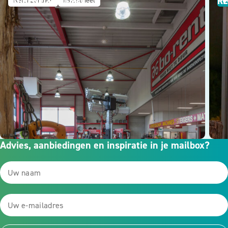
BO-RENT & BO-MIJ
RE
Ketenpartner
Industrieel
G
Advies, aanbiedingen en inspiratie in je mailbox?