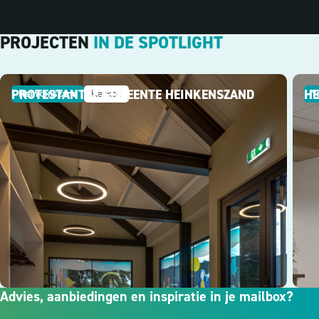
PROJECTEN
IN DE SPOTLIGHT
PROTESTANTSE GEMEENTE HEINKENSZAND
HE
Heinkenszand
Kerken
Y
Advies, aanbiedingen en inspiratie in je mailbox?