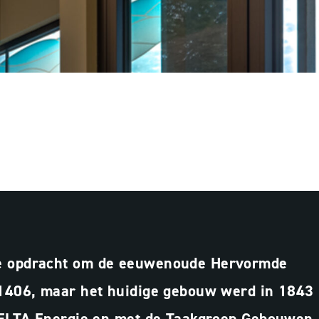
Besparingsinzicht
Lichtadvies
Projectbegeleiding
de opdracht om de eeuwenoude Hervormde
 1406, maar het huidige gebouw werd in 1843
 DELTA Energie en met de Taakgroep Gebouwen