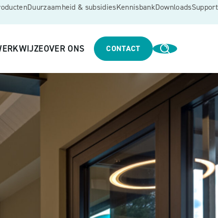
roducten
Duurzaamheid & subsidies
Kennisbank
Downloads
Support
ERKWIJZE
OVER ONS
CONTACT