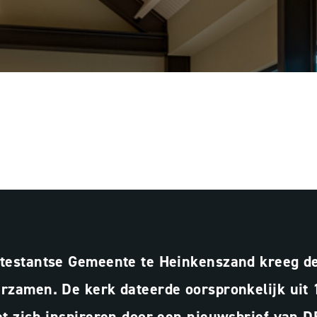
 GEMEENTE
, HEINKENSZAND
otestantse Gemeente te Heinkenszand kreeg 
rzamen. De kerk dateerde oorspronkelijk uit
et zich inspireren door een nieuwsbrief van