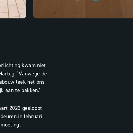
rlichting kwam niet
 Hartog: ‘Vanwege de
ebouw leek het ons
k aan te pakken.’
art 2023 gesloopt
deuren in februari
tmoeting’.