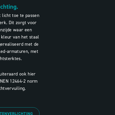
chting.
 licht toe te passen
rk. Dit zorgt voor
enzijde waar een
kleur van het staal
 gerealiseerd met de
led-armaturen, met
htsterktes.
uiteraard ook hier
e NEN 12464-2 norm
chtvervuiling.
ITENVERLICHTING