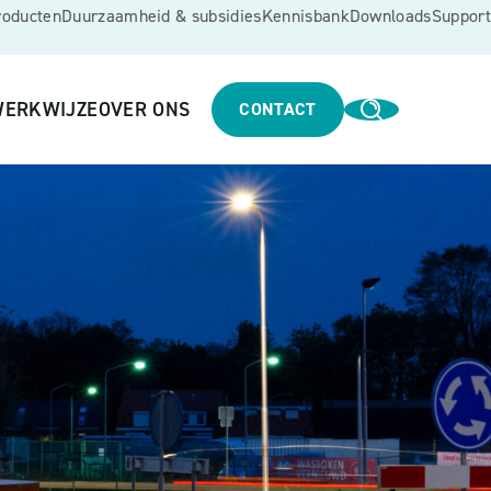
roducten
Duurzaamheid & subsidies
Kennisbank
Downloads
Support
ERKWIJZE
OVER ONS
CONTACT