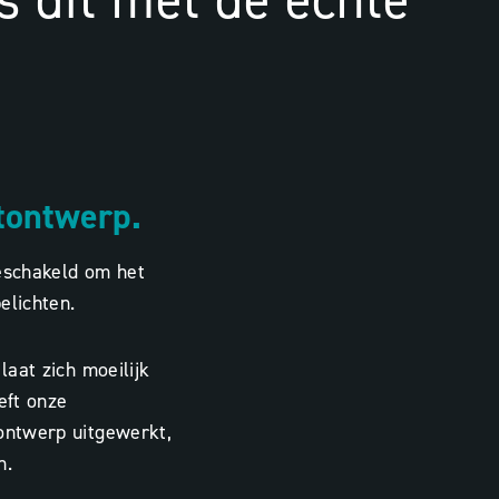
ls dit met de echte
htontwerp.
geschakeld om het
elichten.
laat zich moeilijk
eft onze
-ontwerp uitgewerkt,
n.