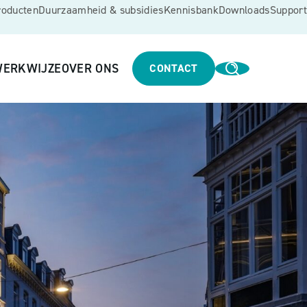
roducten
Duurzaamheid & subsidies
Kennisbank
Downloads
Support
ERKWIJZE
OVER ONS
CONTACT