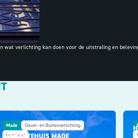
en wat verlichting kan doen voor de uitstraling en belev
HT
Made
Gevel- en Buitenverlichting
H
GEMEENTEHUIS MADE
C
Overheid