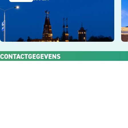
CONTACTGEGEVENS
Carbonweg 6
+31 (0)113 60 31 18
4462DX Goes
info@luximprove.com
Advies, aanbiedingen en inspiratie in je mailbox?
VERZENDEN
Deze site wordt beschermd door reCAPTCHA en het Google
Privacybeleid
en er
zijn
Servicevoorwaarden
van toepassing.