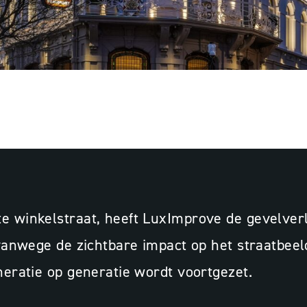
NT, MAASTRICHT
Licht
te winkelstraat, heeft LuxImprove de gevelve
en vanwege de zichtbare impact op het straatb
neratie op generatie wordt voortgezet.