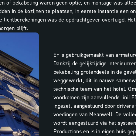
n of bekabeling waren geen optie, en montage was allee
den in de kozijnen te plaatsen, in eerste instantie een on
de lichtberekeningen was de opdrachtgever overtuigd. Het
rgen blijft.
Er is gebruikgemaakt van armature
Dankzij de gelijktijdige interieurr
bekabeling grotendeels in de geve
weggewerkt,
dit
in nauwe samenwe
technische team van het hotel. O
voorkomen zijn aanvullende liniLE
ingezet, aangestuurd door drivers
voedingen van Meanwell. De volled
wordt aangestuurd via het systee
Productions en is in eigen huis g