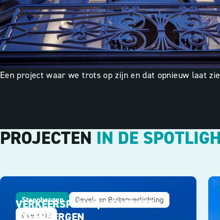
Een project waar we trots op zijn en dat opnieuw laat zi
PROJECTEN
IN DE SPOTLIG
Steenbergen
Gevel- en Buitenverlichting
VERKEERSPLEIN | GEMEENTE
STEENBERGEN
Overheid