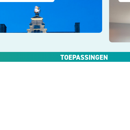
TOEPASSINGEN
Producten
Over ons
Projecten
Werkwijze
Expertise
Support