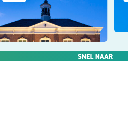
SNEL NAAR
Kennisbank
Merken
Support
Werken bij
Klant worden
Contact