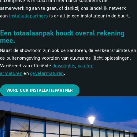
LuxImprove is in staat om met huisinstallateurs de
samenwerking aan te gaan, of dankzij ons landelijk netwerk
aan
installatiepartners
is er altijd een installateur in de buurt.
Een totaalaanpak houdt overal rekening
mee.
Naast de showroom zijn ook de kantoren, de verkeersruimtes en
de buitenomgeving voorzien van duurzame (licht)oplossingen.
Variërend van efficiënte
downlights
,
paaltop
armaturen
en
gevelarmaturen
.
WORD OOK INSTALLATIEPARTNER