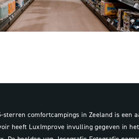
CHELDEOORD,
3
P
sterren comfortcampings in Zeeland is een aan
ir heeft LuxImprove invulling gegeven in het l
x. De beelden van Josegrafie Fotografie neme