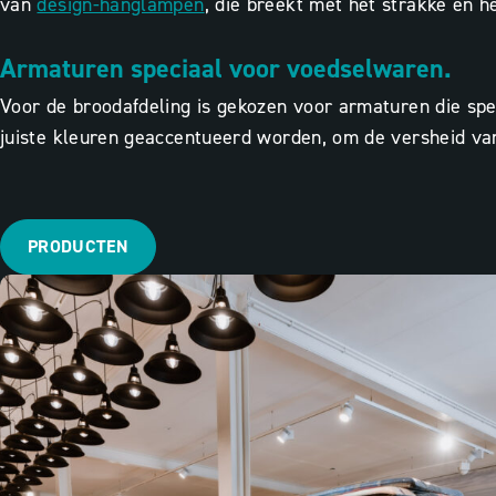
van
design-hanglampen
, die breekt met het strakke en 
Armaturen speciaal voor voedselwaren.
Voor de broodafdeling is gekozen voor armaturen die spec
juiste kleuren geaccentueerd worden, om de versheid va
PRODUCTEN