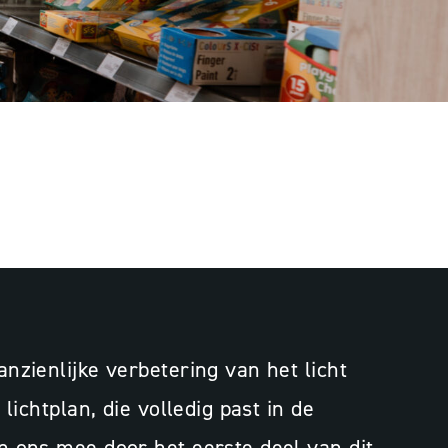
D-ontwerp
Programmering
rojectbegeleiding
zienlijke verbetering van het licht
ichtplan, die volledig past in de
n ons mee door het eerste deel van dit