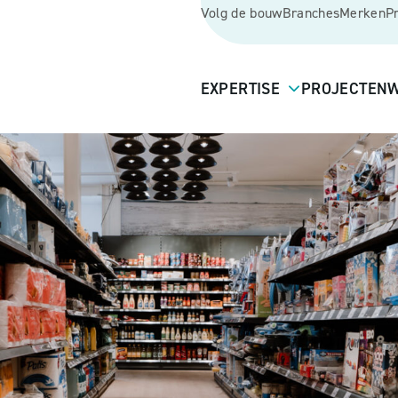
Volg de bouw
Branches
Merken
P
EXPERTISE
PROJECTEN
W