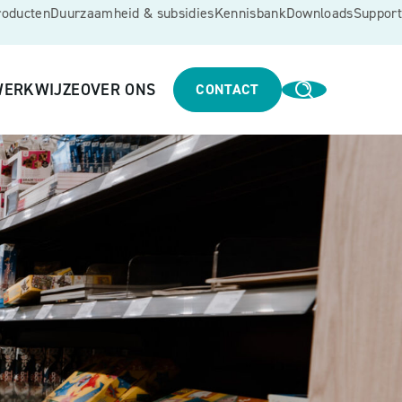
roducten
Duurzaamheid & subsidies
Kennisbank
Downloads
Support
ERKWIJZE
OVER ONS
CONTACT