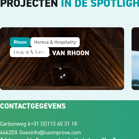
PROJECTEN
IN DE SPOTLIG
Rhoon
Horeca & Hospitality
HET KASTEEL VAN RHOON
Leisure & Sport
CONTACTGEGEVENS
Carbonweg 6
+31 (0)113 60 31 18
4462DX Goes
info@luximprove.com