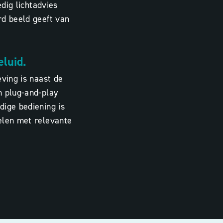
edig lichtadvies
rd beeld geeft van
eluid.
eving is naast de
n plug-and-play
dige bediening is
elen met relevante