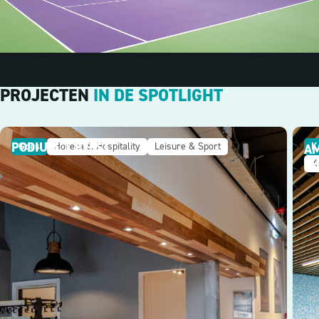
PROJECTEN
IN DE SPOTLIGHT
PODIUM 'T BEEST
Goes
Horeca & Hospitality
Leisure & Sport
K
AM
T
K