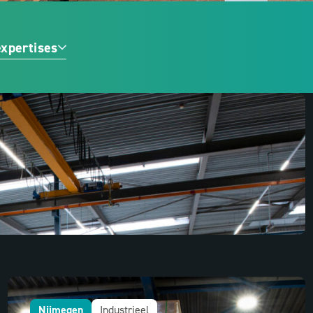
expertises
Nijmegen
Industrieel