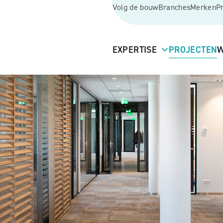
Volg de bouw
Branches
Merken
P
EXPERTISE
PROJECTEN
W