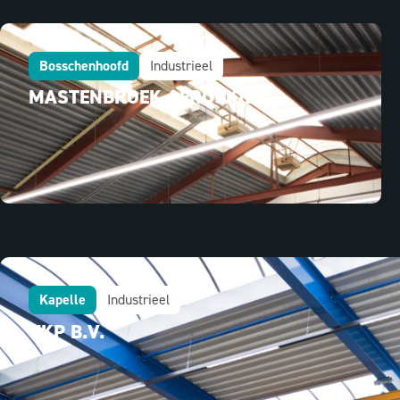
Bosschenhoofd
Industrieel
MASTENBROEK AEROSKILL
Kapelle
Industrieel
VKP B.V.