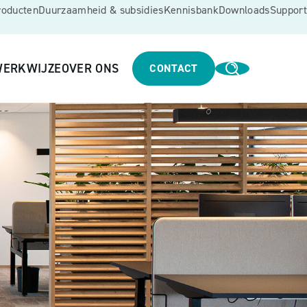
roducten
Duurzaamheid & subsidies
Kennisbank
Downloads
Support
ERKWIJZE
OVER ONS
CONTACT