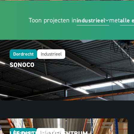
Toon projecten in
met
industrieel
alle 
Dordrecht
Industrieel
SONOCO
LÈF DISTRIBUTIECENTRUM
Aalsmeer
Industrieel