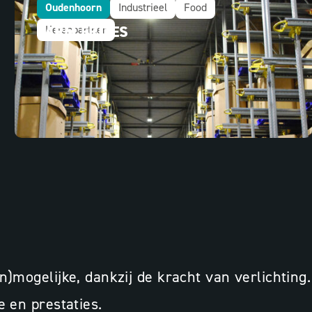
Oudenhoorn
Industrieel
Food
FARM FRITES
Ketenpartner
(on)mogelijke, dankzij de kracht van verlichting.
 en prestaties.