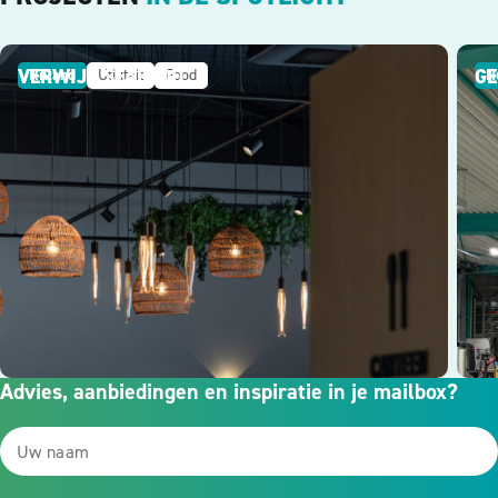
VERWIJS SEAFOOD
GE
Rilland
Utiliteit
Food
N
Advies, aanbiedingen en inspiratie in je mailbox?