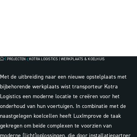
KOTRA LOGISTICS |
WERKPLAATS & KOELHUIS,
YERSEKE
Lichtadvies
Lichtontwerp
Projectbegeleiding
PROJECTEN
KOTRA LOGISTICS | WERKPLAATS & KOELHUIS
Met de uitbreiding naar een nieuwe opstelplaats met
bijbehorende werkplaats wist transporteur Kotra
Logistics een moderne locatie te creëren voor het
onderhoud van hun voertuigen. In combinatie met de
naastgelegen koelcellen heeft LuxImprove de taak
gekregen om beide complexen te voorzien van
moderne
(licht)oplossingen, die door installatiepartner