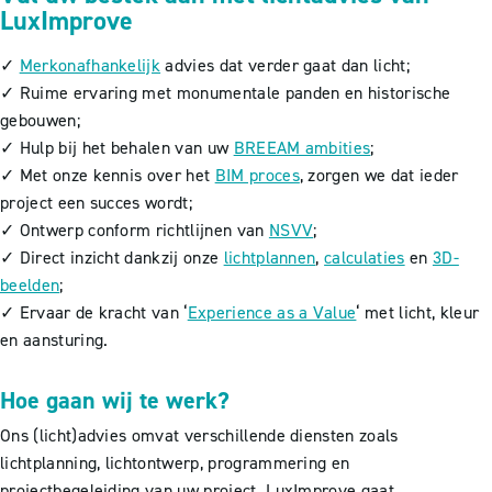
LuxImprove
✓
Merkonafhankelijk
advies dat verder gaat dan licht;
✓ Ruime ervaring met monumentale panden en historische
gebouwen;
✓ Hulp bij het behalen van uw
BREEAM ambities
;
✓ Met onze kennis over het
BIM proces
, zorgen we dat ieder
project een succes wordt;
✓ Ontwerp conform richtlijnen van
NSVV
;
✓ Direct inzicht dankzij onze
lichtplannen
,
calculaties
en
3D-
beelden
;
✓ Ervaar de kracht van ‘
Experience as a Value
‘ met licht, kleur
en aansturing.
Hoe gaan wij te werk?
Ons (licht)advies omvat verschillende diensten zoals
lichtplanning, lichtontwerp, programmering en
projectbegeleiding van uw project. LuxImprove gaat