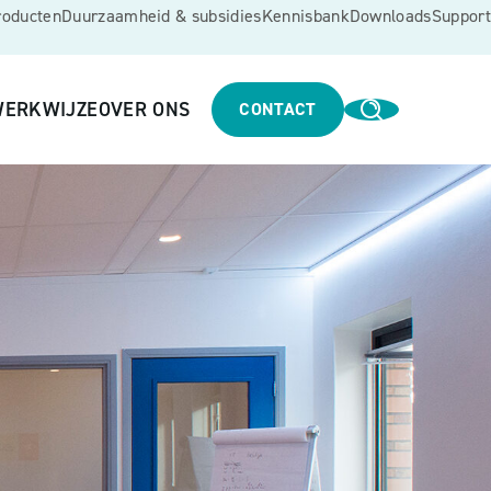
roducten
Duurzaamheid & subsidies
Kennisbank
Downloads
Support
ERKWIJZE
OVER ONS
CONTACT