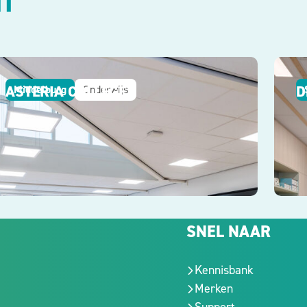
HT
ASTERIA COLLEGE
D
Middelburg
Onderwijs
SNEL NAAR
Kennisbank
Merken