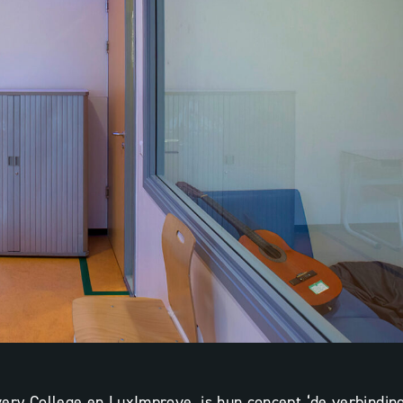
ery College en LuxImprove, is hun concept ‘de verbindin