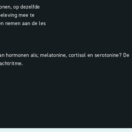
onen, op dezelfde
beleving mee te
en nemen aan de les
an hormonen als; melatonine, cortisol en serotonine? De
achtritme.