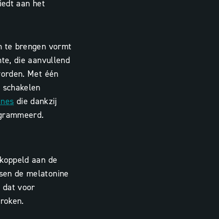
iedt aan het
n te brengen vormt
mte, die aanvullend
worden. Met één
e schakelen
ènes
die dankzij
ogrammeerd.
ekoppeld aan de
sen de melatonine
 dat voor
roken.