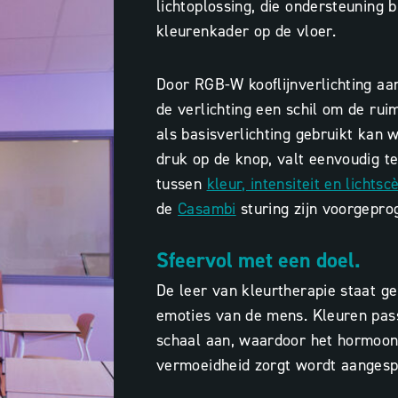
lichtoplossing, die ondersteuning b
kleurenkader op de vloer.
Door RGB-W kooflijnverlichting aa
de verlichting een schil om de rui
als basisverlichting gebruikt kan 
druk op de knop, valt eenvoudig t
tussen
kleur, intensiteit en lichtsc
de
Casambi
sturing zijn voorgepr
Sfeervol met een doel.
De leer van kleurtherapie staat g
emoties van de mens. Kleuren pas
schaal aan, waardoor het hormoon
vermoeidheid zorgt wordt aangesp