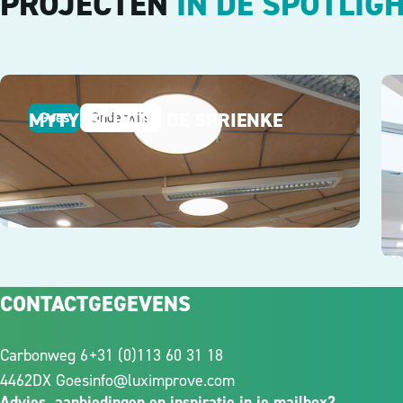
PROJECTEN
IN DE SPOTLIG
MYTYLSCHOOL DE SPRIENKE
Goes
Onderwijs
CONTACTGEGEVENS
Carbonweg 6
+31 (0)113 60 31 18
4462DX Goes
info@luximprove.com
Advies, aanbiedingen en inspiratie in je mailbox?