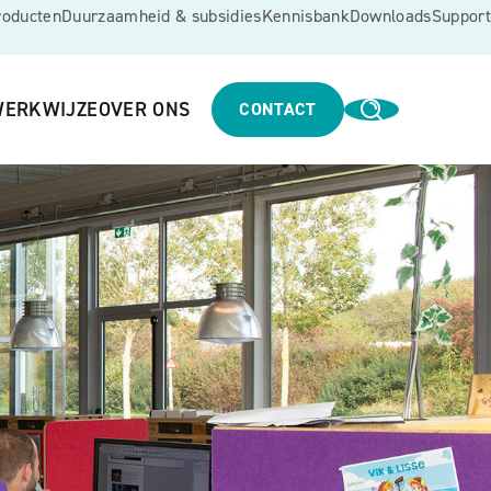
roducten
Duurzaamheid & subsidies
Kennisbank
Downloads
Support
ERKWIJZE
OVER ONS
CONTACT