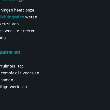
ningen heeft onze
lichtingsplan
weten
e keuze van
ans weet te creëren
ing.
rzame en
rruimtes, tot
t complex is voorzien
e samen
ttige werk- en