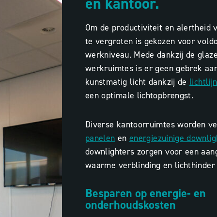
en kantoor.
Om de productiviteit en alertheid
te vergroten is gekozen voor voldo
werkniveau. Mede dankzij de glaze
werkruimtes is er geen gebrek aan 
kunstmatig licht dankzij de
lichtlij
een optimale lichtopbrengst.
Diverse kantoorruimtes worden ve
panelen
en
energiezuinige downlig
downlighters zorgen voor een aan
waarme verblinding en lichthinde
Besparen op energie- en
onderhoudskosten