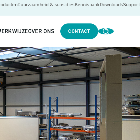
roducten
Duurzaamheid & subsidies
Kennisbank
Downloads
Support
ERKWIJZE
OVER ONS
CONTACT