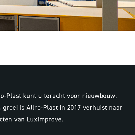
ES
lro-Plast kunt u terecht voor nieuwbouw,
roei is Allro-Plast in 2017 verhuist naar
ducten van LuxImprove.