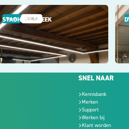
STADHUIS SNEEK
D
Sneek
Utiliteit
SNEL NAAR
Kennisbank
Merken
Support
Werken bij
Klant worden