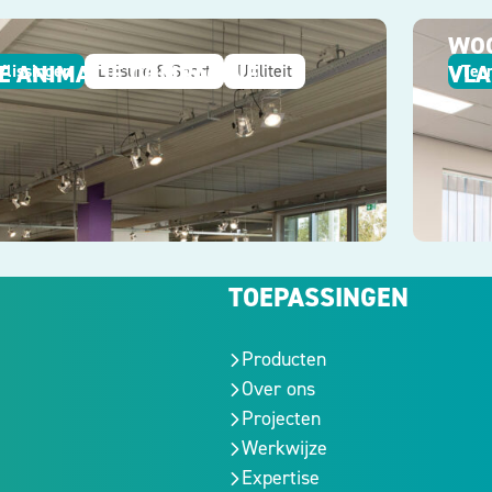
WOO
E ANIMATIE COMPAGNIE
VL
Vlissingen
Leisure & Sport
Utiliteit
Ter
TOEPASSINGEN
Producten
Over ons
Projecten
Werkwijze
Expertise