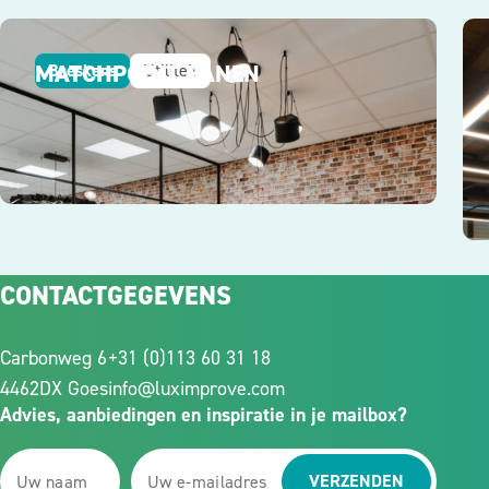
MATCHPOINT BANEN
Breskens
Utiliteit
CONTACTGEGEVENS
Carbonweg 6
+31 (0)113 60 31 18
4462DX Goes
info@luximprove.com
Advies, aanbiedingen en inspiratie in je mailbox?
VERZENDEN