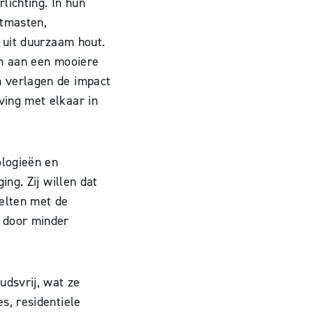
lichting. In hun
htmasten,
g uit duurzaam hout.
en aan een mooiere
 verlagen de impact
ing met elkaar in
logieën en
ing. Zij willen dat
elten met de
 door minder
udsvrij, wat ze
s, residentiele