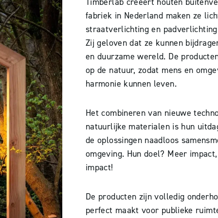
Timberlab creëert houten buitenver
fabriek in Nederland maken ze lic
straatverlichting en padverlichtin
Zij geloven dat ze kunnen bijdrag
en duurzame wereld. De producten
op de natuur, zodat mens en omgev
harmonie kunnen leven.
Het combineren van nieuwe techno
natuurlijke materialen is hun uitdag
de oplossingen naadloos samensm
omgeving. Hun doel? Meer impact,
impact!
De producten zijn volledig onderho
perfect maakt voor publieke ruimte