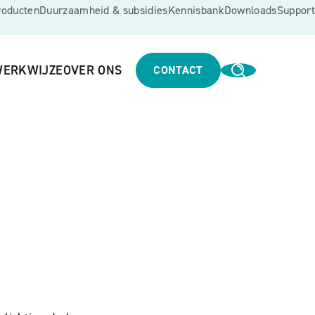
roducten
Duurzaamheid & subsidies
Kennisbank
Downloads
Support
ERKWIJZE
OVER ONS
CONTACT