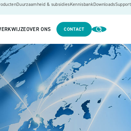
roducten
Duurzaamheid & subsidies
Kennisbank
Downloads
Support
ERKWIJZE
OVER ONS
CONTACT