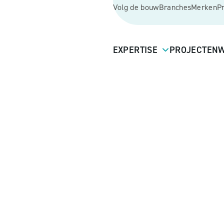
Volg de bouw
Branches
Merken
P
EXPERTISE
PROJECTEN
W