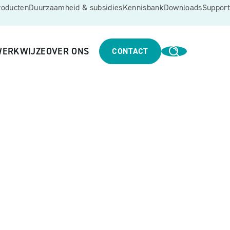
roducten
Duurzaamheid & subsidies
Kennisbank
Downloads
Support
ERKWIJZE
OVER ONS
CONTACT