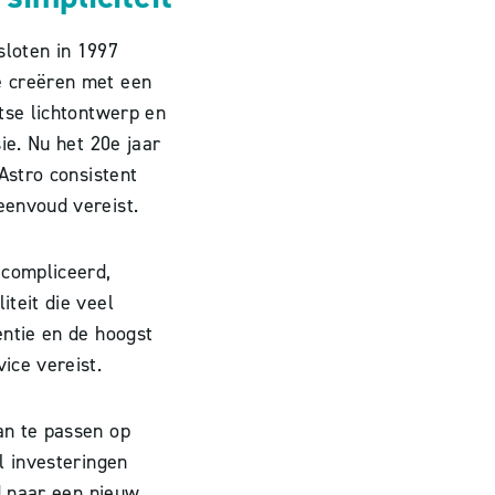
loten in 1997
e creëren met een
tse lichtontwerp en
ie. Nu het 20e jaar
 Astro consistent
eenvoud vereist.
ecompliceerd,
teit die veel
entie en de hoogst
ice vereist.
an te passen op
l investeringen
sd naar een nieuw