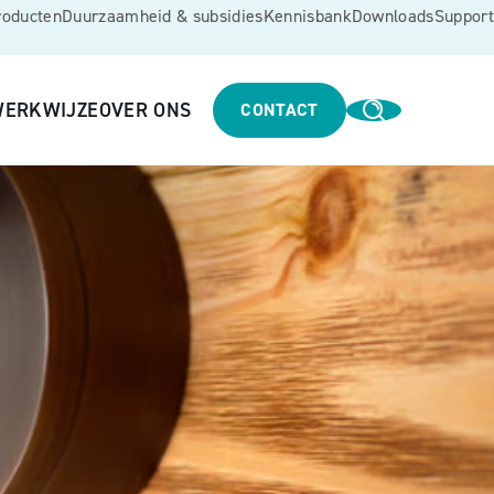
roducten
Duurzaamheid & subsidies
Kennisbank
Downloads
Support
ERKWIJZE
OVER ONS
CONTACT