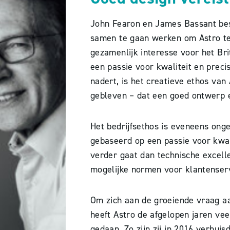
John Fearon en James Bassant bes
samen te gaan werken om Astro t
gezamenlijk interesse voor het Bri
een passie voor kwaliteit en precis
nadert, is het creatieve ethos van
gebleven – dat een goed ontwerp 
Het bedrijfsethos is eveneens ong
gebaseerd op een passie voor kwali
verder gaat dan technische excell
mogelijke normen voor klantenserv
Om zich aan de groeiende vraag a
heeft Astro de afgelopen jaren vee
gedaan. Zo zijn zij in 2016 verhui