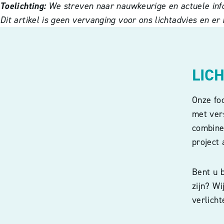
Toelichting:
We streven naar nauwkeurige en actuele info
Dit artikel is geen vervanging voor ons lichtadvies en e
LIC
Onze fo
met vers
combiner
project 
Bent u b
zijn? W
verlicht