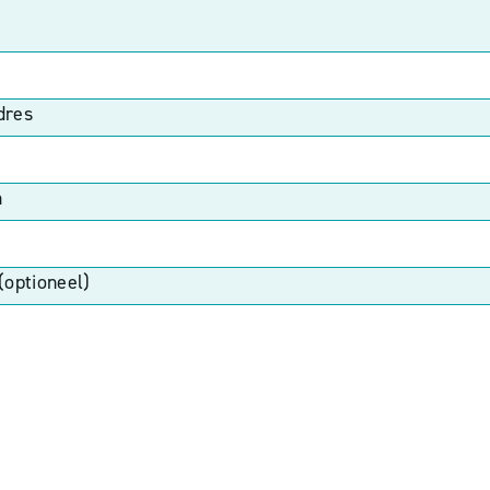
dres
n
(optioneel)