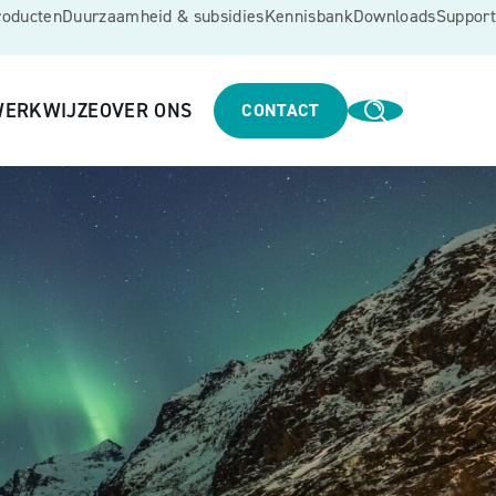
roducten
Duurzaamheid & subsidies
Kennisbank
Downloads
Support
ERKWIJZE
OVER ONS
CONTACT