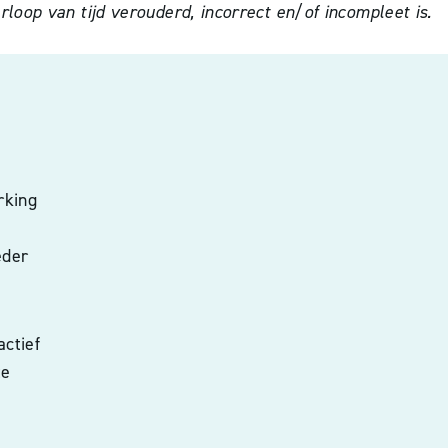
oop van tijd verouderd, incorrect en/of incompleet is.
rking
eder
actief
te