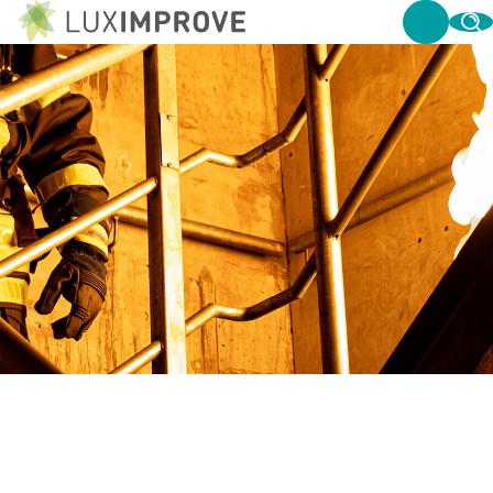
WAT ZIJN TP(A) EN TP(B)