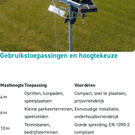
Gebruikstoepassingen en hoogtekeuze
Masthoogte
Toepassing
Voordelen
Opritten, tuinpaden,
Compact, snel te plaatsen,
4 m
speelplaatsen
prijsvriendelijk
Kleine parkeerterreinen,
Eenvoudige installatie,
6 m
speelvelden
onderhoudsvriendelijk
Tennisbanen,
Goede spreiding, EN‑1090‑2
10 m
bedrijfsterreinen
compliant