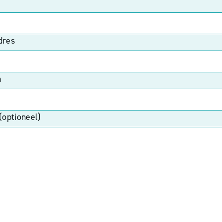
dres
n
(optioneel)