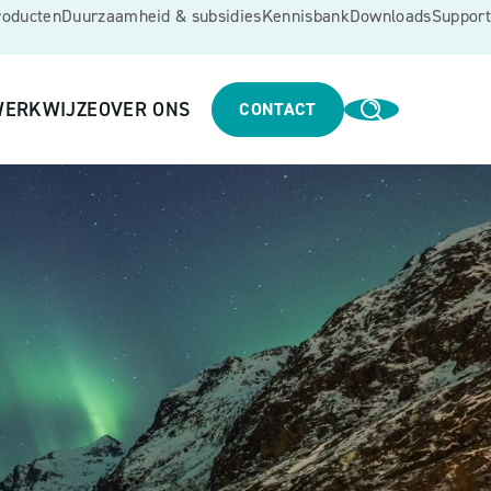
roducten
Duurzaamheid & subsidies
Kennisbank
Downloads
Support
ERKWIJZE
OVER ONS
CONTACT