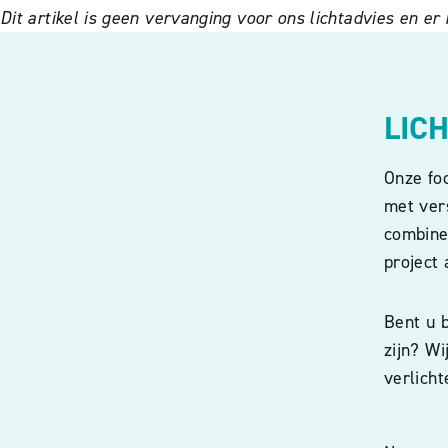
Dit artikel is geen vervanging voor ons lichtadvies en e
LIC
Onze fo
met vers
combiner
project 
Bent u b
zijn? W
verlicht