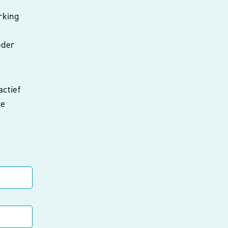
rking
eder
actief
te