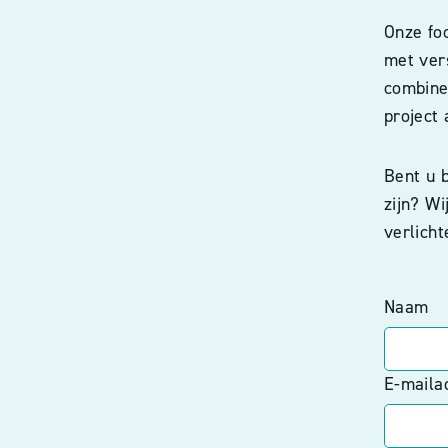
Onze fo
met vers
combiner
project 
Bent u b
zijn? W
verlicht
Naam
E-maila