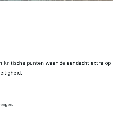
ICHTING
an kritische punten waar de aandacht extra op
iligheid.
rengen: