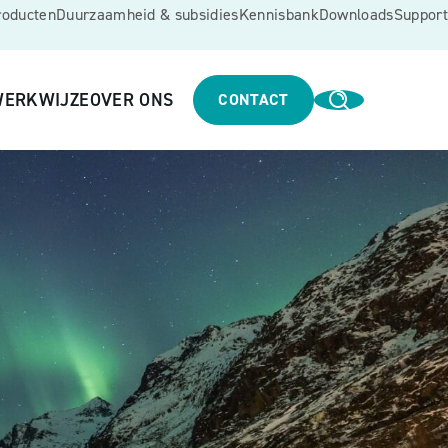
roducten
Duurzaamheid & subsidies
Kennisbank
Downloads
Support
ERKWIJZE
OVER ONS
CONTACT