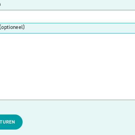
n
(optioneel)
STUREN