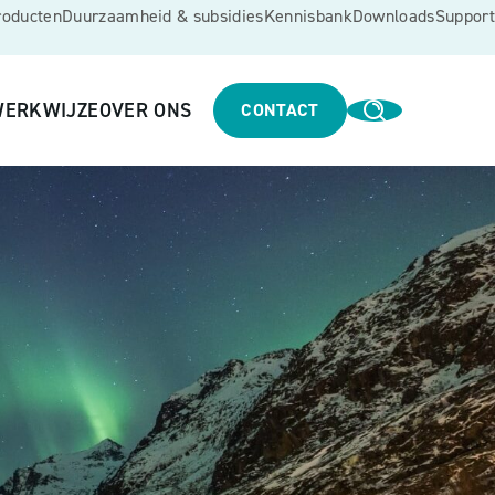
roducten
Duurzaamheid & subsidies
Kennisbank
Downloads
Support
ERKWIJZE
OVER ONS
CONTACT