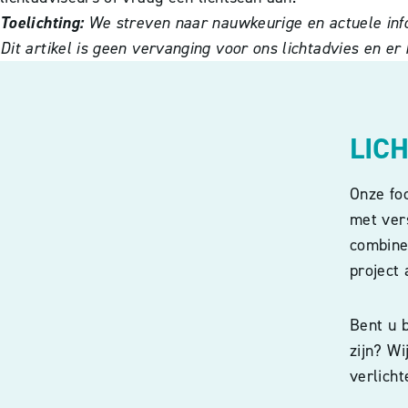
Toelichting:
We streven naar nauwkeurige en actuele info
Dit artikel is geen vervanging voor ons lichtadvies en e
LIC
Onze fo
met vers
combiner
project 
Bent u b
zijn? W
verlicht