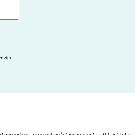
r zijn
verouderd, incorrect en/of incompleet is. Dit artikel is