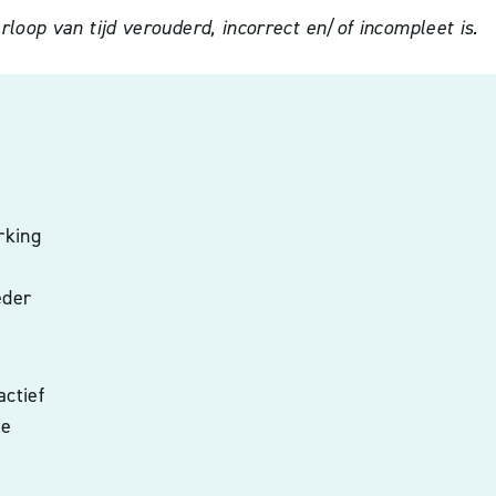
oop van tijd verouderd, incorrect en/of incompleet is.
rking
eder
actief
te