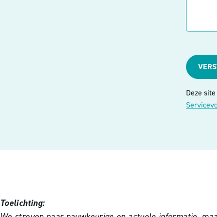
VER
Deze sit
Servicev
Toelichting:
We streven naar nauwkeurige en actuele informatie, maar 