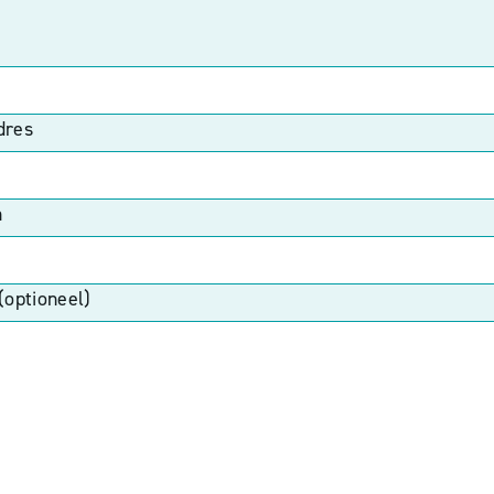
dres
n
(optioneel)