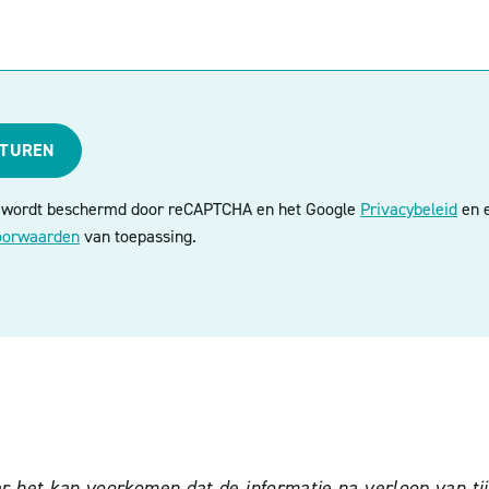
STUREN
e wordt beschermd door reCAPTCHA en het Google
Privacybeleid
en e
oorwaarden
van toepassing.
het kan voorkomen dat de informatie na verloop van tijd 