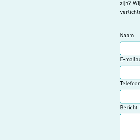
zijn? W
verlicht
Naam
E-maila
Telefoo
Bericht 