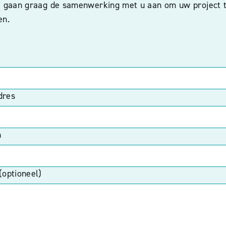
ij gaan graag de samenwerking met u aan om uw project 
en.
dres
n
(optioneel)