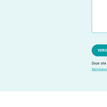
VER
Deze sit
Servicev