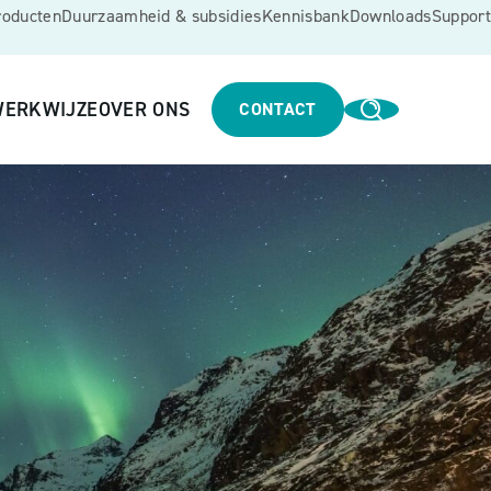
roducten
Duurzaamheid & subsidies
Kennisbank
Downloads
Support
ERKWIJZE
OVER ONS
CONTACT